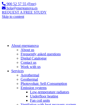
900 52 57 55 (Free)
hola@energanova.es
REQUEST A FREE STUDY
Skip to content
About energanova
About us
Frequently asked questions
Digital Catalogue
Contact us
Work with us
Services
Aerothermal
Geothermal
Photovoltaic Self-Consumption
Emission systems
Low-temperature radiators
Underfloor heating
Fan coil units
Ventilation with heat recovery system