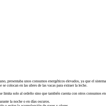
uno, presentaba unos consumos energéticos elevados, ya que el sistema 
 se colocan en las ubres de las vacas para extraer la leche.
se limita solo al ordeño sino que también cuenta con otros consumos en
durante la noche o en días oscuros.
blo y evitar la acumulaqción de gases y olores.