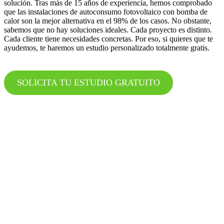
solución. Tras más de 15 años de experiencia, hemos comprobado
que las instalaciones de autoconsumo fotovoltaico con bomba de
calor son la mejor alternativa en el 98% de los casos. No obstante,
sabemos que no hay soluciones ideales. Cada proyecto es distinto.
Cada cliente tiene necesidades concretas. Por eso, si quieres que te
ayudemos, te haremos un estudio personalizado totalmente gratis.
SOLICITA TU ESTUDIO GRATUITO
En algunas cosas somos diferentes
Cuando visitas muchas webs todo parece lo mismo. Las mismas
promesas. Soluciones muy similares. Empresas casi iguales.
Nosotros no te vamos a decir que somos mejores que ninguna otra