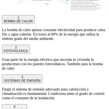
Opciones: Aerotermia o Geotermia
Para conseguir aprovechar la energía integramos
todos los componentes: bomba de calor,
fotovoltaica, sistemas de emisión y ventilación. El
sistema adapta su funcionamiento a las necesidades
del momento y a variables como la predicción
meteorológica, producción fotovoltaica, coste horario
de la energía, orientación de las estancias, etc.
1
BOMBA DE CALOR
La bomba de calor apenas consume electricidad para producir calor,
frío y agua caliente. En torno al 80% de la energía que utiliza la
obtiene gratis del medio ambiente.
2
FOTOVOLTAICA
Gran parte de la energía eléctrica que necesita tu vivienda la
producimos con los paneles fotovoltaicos. También para la bomba
de calor.
3
SISTEMAS DE EMISIÓN
Elegir el sistema de emisión adecuado para calefacción y
climatización es fundamental. Condiciona tanto el grado de confort
como el consumo de la instalación
4