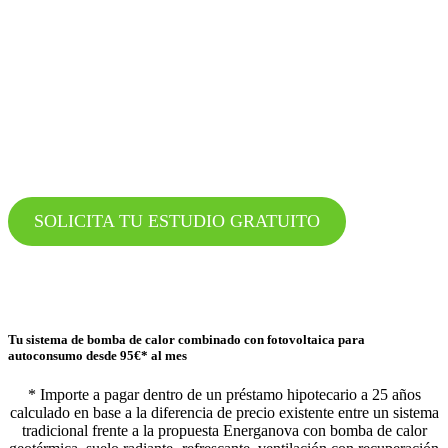
fotovoltaico con bomba de
calor y
olvídate de la factura
energética
SOLICITA TU ESTUDIO GRATUITO
Tu sistema de bomba de calor combinado con fotovoltaica para
autoconsumo desde
95€* al mes
* Importe a pagar dentro de un préstamo hipotecario a 25 años
calculado en base a la diferencia de precio existente entre un sistema
tradicional frente a la propuesta Energanova con bomba de calor