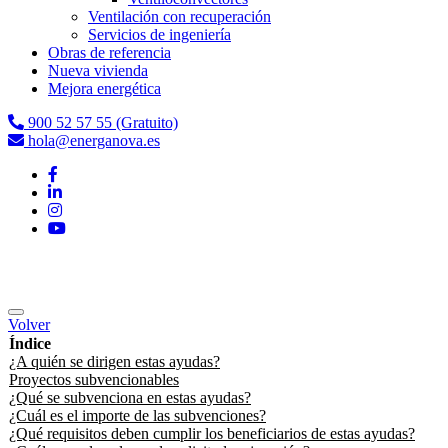
Ventilación con recuperación
Servicios de ingeniería
Obras de referencia
Nueva vivienda
Mejora energética
900 52 57 55 (Gratuito)
hola@energanova.es
Volver
Índice
¿A quién se dirigen estas ayudas?
Proyectos subvencionables
¿Qué se subvenciona en estas ayudas?
¿Cuál es el importe de las subvenciones?
¿Qué requisitos deben cumplir los beneficiarios de estas ayudas?