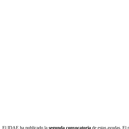
El IDAE ha publicado la
segunda convocatoria
de estas ayudas. El p