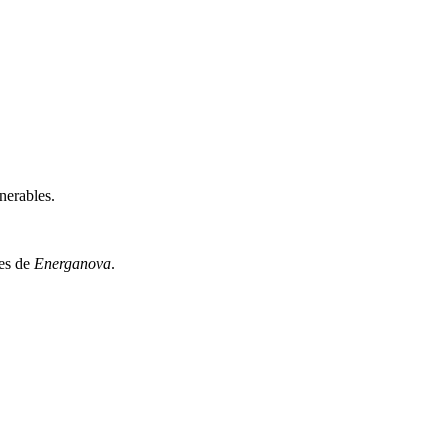
nerables.
tes de
Energanova
.