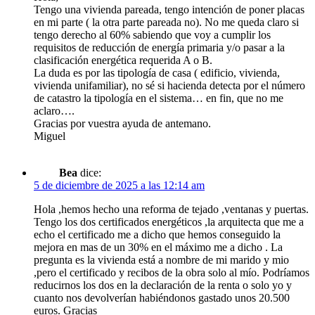
Tengo una vivienda pareada, tengo intención de poner placas
en mi parte ( la otra parte pareada no). No me queda claro si
tengo derecho al 60% sabiendo que voy a cumplir los
requisitos de reducción de energía primaria y/o pasar a la
clasificación energética requerida A o B.
La duda es por las tipología de casa ( edificio, vivienda,
vivienda unifamiliar), no sé si hacienda detecta por el número
de catastro la tipología en el sistema… en fin, que no me
aclaro….
Gracias por vuestra ayuda de antemano.
Miguel
Bea
dice:
5 de diciembre de 2025 a las 12:14 am
Hola ,hemos hecho una reforma de tejado ,ventanas y puertas.
Tengo los dos certificados energéticos ,la arquitecta que me a
echo el certificado me a dicho que hemos conseguido la
mejora en mas de un 30% en el máximo me a dicho . La
pregunta es la vivienda está a nombre de mi marido y mio
,pero el certificado y recibos de la obra solo al mío. Podríamos
reducirnos los dos en la declaración de la renta o solo yo y
cuanto nos devolverían habiéndonos gastado unos 20.500
euros. Gracias