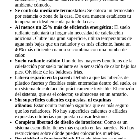
ambiente cómodo.
Se controla mediante termostatos:
Se coloca un termostato
por estancia o zona de la casa. De esta manera estableces tu
temperatura ideal en cada parte de la casa.
Al menos un 25% más de eficiencia energética:
El suelo
radiante calentará tu hogar sin necesidad de calefacción
adicional. Cubre una gran superficie, utiliza temperaturas de
agua más bajas que un radiador y es más eficiente, hasta un
40% más eficiente cuando se combina con una bomba de
calor.
Suelo radiante cálido:
Uno de los mayores beneficios de la
calefacción por suelo radiante es la sensación de calor bajo los
pies. Olvídate de las baldosas frías.
Libera espacio en la pared:
Debido a que las tuberías de
plástico fuertes y flexibles están enterradas dentro del suelo, es
un sistema de calefacción prácticamente invisible. El corazón
del sistema, que es el colector, se almacena en un armario.
Sin superficies calientes expuestas, ni esquinas
afiladas:
Estar oculto también significa que es más seguro
que los radiadores. No hay superficies calientes o afiladas
expuestas o tuberías que puedan causar lesiones.
Completa libertad de diseño de interiores:
Como es un
sistema escondido, tienes más espacio en las paredes. No hay
restricciones sobre dónde puedes colocar los muebles.
Practicidad y funcionalidad:
El suelo térmico se puede