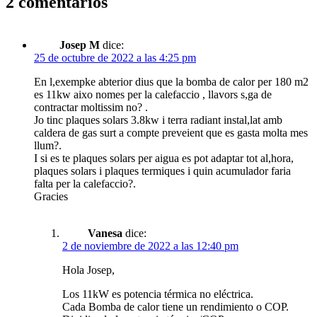
2 comentarios
Josep M
dice:
25 de octubre de 2022 a las 4:25 pm
En l,exempke abterior dius que la bomba de calor per 180 m2
es 11kw aixo nomes per la calefaccio , llavors s,ga de
contractar moltissim no? .
Jo tinc plaques solars 3.8kw i terra radiant instal,lat amb
caldera de gas surt a compte preveient que es gasta molta mes
llum?.
I si es te plaques solars per aigua es pot adaptar tot al,hora,
plaques solars i plaques termiques i quin acumulador faria
falta per la calefaccio?.
Gracies
Vanesa
dice:
2 de noviembre de 2022 a las 12:40 pm
Hola Josep,
Los 11kW es potencia térmica no eléctrica.
Cada Bomba de calor tiene un rendimiento o COP.