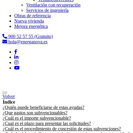
Ventilación con recuperación
Servicios de ingeniería
Obras de referencia
Nueva vivienda
Mejora energética
900 52 57 55 (Gratuito)
hola@energanova.es
Volver
Índice
¿Quién puede beneficiarse de estas ayudas?
¿Que gastos son subvencionables?
¿Cuál es el importe subvencionable?
¿Cual es el plazo para presentar las solicitudes?
¿Cuál es el procedimiento de concesión de estas subvenciones?