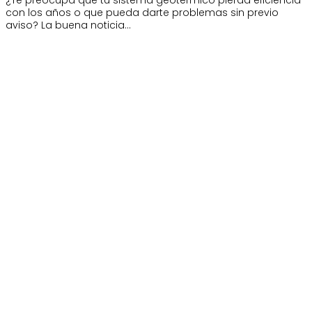
¿Te preocupa que tu sistema geotérmico pierda eficiencia
con los años o que pueda darte problemas sin previo
aviso? La buena noticia…