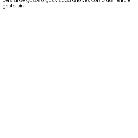
central de gasoil o gas y cada año ves cómo aumenta el
gasto, sin…