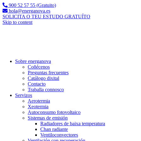
900 52 57 55 (Gratuito)
hola@energanova.es
SOLICITA O TEU ESTUDO GRATUÍTO
Skip to content
Sobre energanova
Coñécenos
Preguntas frecuentes
Catálogo dixital
Contacto
Traballa connosco
Servizos
Aerotermia
Xeotermia
Autoconsumo fotovoltaico
Sistemas de emisión
Radiadores de baixa temperatura
Chan radiante
Ventiloconvectores
Ventilación con recuperación