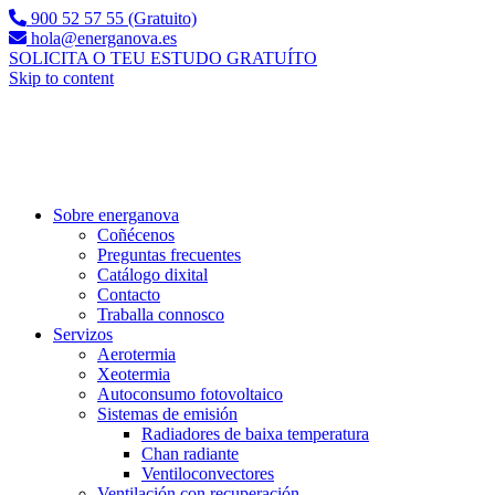
900 52 57 55 (Gratuito)
hola@energanova.es
SOLICITA O TEU ESTUDO GRATUÍTO
Skip to content
Sobre energanova
Coñécenos
Preguntas frecuentes
Catálogo dixital
Contacto
Traballa connosco
Servizos
Aerotermia
Xeotermia
Autoconsumo fotovoltaico
Sistemas de emisión
Radiadores de baixa temperatura
Chan radiante
Ventiloconvectores
Ventilación con recuperación