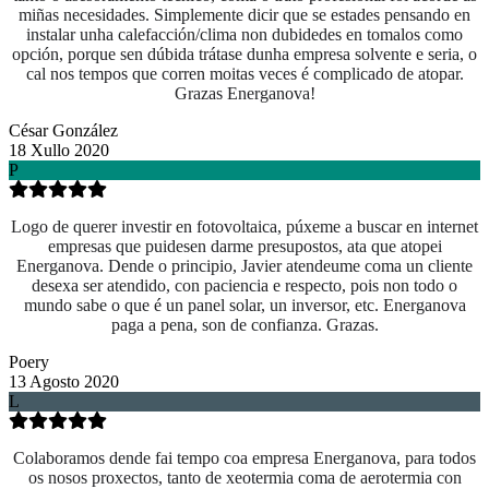
miñas necesidades. Simplemente dicir que se estades pensando en
instalar unha calefacción/clima non dubidedes en tomalos como
opción, porque sen dúbida trátase dunha empresa solvente e seria, o
cal nos tempos que corren moitas veces é complicado de atopar.
Grazas Energanova!
César González
18 Xullo 2020
P
Logo de querer investir en fotovoltaica, púxeme a buscar en internet
empresas que puidesen darme presupostos, ata que atopei
Energanova. Dende o principio, Javier atendeume coma un cliente
desexa ser atendido, con paciencia e respecto, pois non todo o
mundo sabe o que é un panel solar, un inversor, etc. Energanova
paga a pena, son de confianza. Grazas.
Poery
13 Agosto 2020
L
Colaboramos dende fai tempo coa empresa Energanova, para todos
os nosos proxectos, tanto de xeotermia coma de aerotermia con