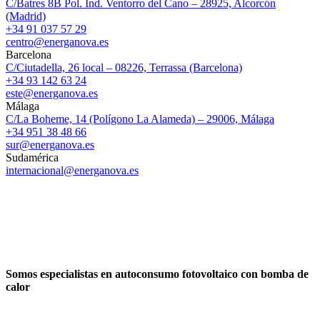
C/Batres 8B Pol. Ind. Ventorro del Cano – 28925, Alcorcón
(Madrid)
+34 91 037 57 29
centro@energanova.es
Barcelona
C/Ciutadella, 26 local – 08226, Terrassa (Barcelona)
+34 93 142 63 24
este@energanova.es
Málaga
C/La Boheme, 14 (Polígono La Alameda) – 29006, Málaga
+34 951 38 48 66
sur@energanova.es
Sudamérica
internacional@energanova.es
Somos especialistas en autoconsumo fotovoltaico con bomba de
calor