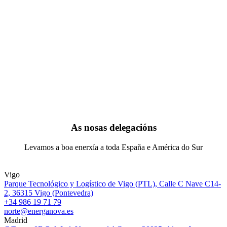
As nosas delegacións
Levamos a boa enerxía a toda España e América do Sur
Vigo
Parque Tecnológico y Logístico de Vigo (PTL), Calle C Nave C14-
2, 36315 Vigo (Pontevedra)
+34 986 19 71 79
norte@energanova.es
Madrid