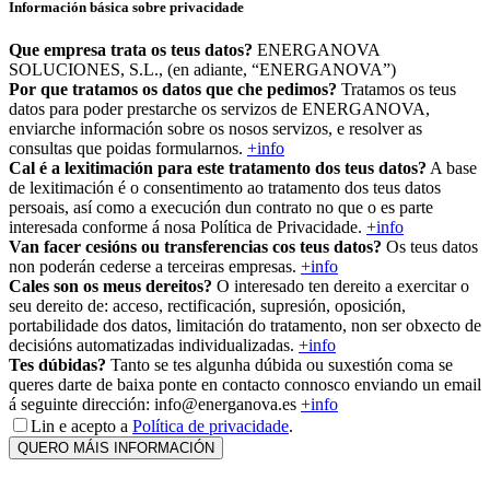
Información básica sobre privacidade
Que empresa trata os teus datos?
ENERGANOVA
SOLUCIONES, S.L., (en adiante, “ENERGANOVA”)
Por que tratamos os datos que che pedimos?
Tratamos os teus
datos para poder prestarche os servizos de ENERGANOVA,
enviarche información sobre os nosos servizos, e resolver as
consultas que poidas formularnos.
+info
Cal é a lexitimación para este tratamento dos teus datos?
A base
de lexitimación é o consentimento ao tratamento dos teus datos
persoais, así como a execución dun contrato no que o es parte
interesada conforme á nosa Política de Privacidade.
+info
Van facer cesións ou transferencias cos teus datos?
Os teus datos
non poderán cederse a terceiras empresas.
+info
Cales son os meus dereitos?
O interesado ten dereito a exercitar o
seu dereito de: acceso, rectificación, supresión, oposición,
portabilidade dos datos, limitación do tratamento, non ser obxecto de
decisións automatizadas individualizadas.
+info
Tes dúbidas?
Tanto se tes algunha dúbida ou suxestión coma se
queres darte de baixa ponte en contacto connosco enviando un email
á seguinte dirección: info@energanova.es
+info
Lin e acepto a
Política de privacidade
.