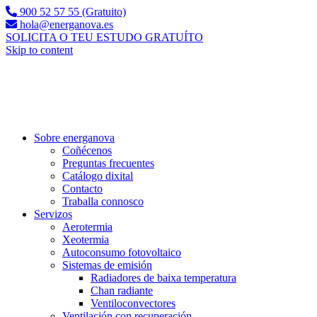
900 52 57 55 (Gratuito)
hola@energanova.es
SOLICITA O TEU ESTUDO GRATUÍTO
Skip to content
Sobre energanova
Coñécenos
Preguntas frecuentes
Catálogo dixital
Contacto
Traballa connosco
Servizos
Aerotermia
Xeotermia
Autoconsumo fotovoltaico
Sistemas de emisión
Radiadores de baixa temperatura
Chan radiante
Ventiloconvectores
Ventilación con recuperación