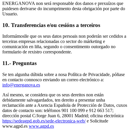
ENERGANOVA non será responsable dos danos e prexuízos que
puidesen derivarse do incumprimento desta obrigación por parte do
Usuario.
10. Transferencias e/ou cesións a terceiros
Informámoslle que os seus datos persoais non poderán ser cedidos a
terceiras empresas relacionadas co sector do márketing e
comunicación en liña, segundo o consentimento outorgado no
formulario de rexistro correspondente.
11.- Preguntas
Se ten algunha dúbida sobre a nosa Política de Privacidade, póñase
en contacto connosco enviando un correo electrónico a:
info@energanova.es
Así mesmo, se considera que os seus dereitos non están
debidamente salvagardados, ten dereito a presentar unha
reclamación ante a Axencia Española de Protección de Datos, cuxos
datos de contacto son: teléfonos 901 100 099 e 912 663 517;
dirección postal C/Jorge Juan 6, 28001 Madrid; oficina electrónica
https://sedeagpd.gob.es/sede-electronica-web/
e Solicitude
www.agpd.es
www.agpd.es