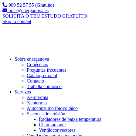
900 52 57 55 (Gratuito)
hola@energanova.es
SOLICITA O TEU ESTUDO GRATUÍTO
Skip to content
Sobre energanova
Coñécenos
Preguntas frecuentes
Catálogo dixital
Contacto
Traballa connosco
Servizos
Aerotermia
Xeotermia
Autoconsumo fotovoltaico
Sistemas de emisión
Radiadores de baixa temperatura
Chan radiante
Ventiloconvectores
Ventilación con recuperación