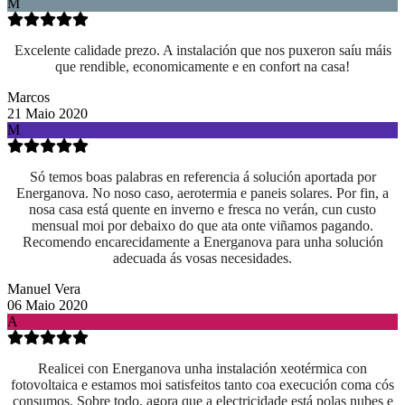
M
Excelente calidade prezo. A instalación que nos puxeron saíu máis
que rendible, economicamente e en confort na casa!
Marcos
21 Maio 2020
M
Só temos boas palabras en referencia á solución aportada por
Energanova. No noso caso, aerotermia e paneis solares. Por fin, a
nosa casa está quente en inverno e fresca no verán, cun custo
mensual moi por debaixo do que ata onte viñamos pagando.
Recomendo encarecidamente a Energanova para unha solución
adecuada ás vosas necesidades.
Manuel Vera
06 Maio 2020
A
Realicei con Energanova unha instalación xeotérmica con
fotovoltaica e estamos moi satisfeitos tanto coa execución coma cós
consumos. Sobre todo, agora que a electricidade está polas nubes e