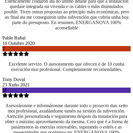
Esteticamente coidaron ata do último detalle para que a instalación
quedase integrada na vivenda e os cables o máis disimulados
posible. Tiven outras propostas ao principio máis económicas, pero
ao final ata me conseguiron unha subvención que cubriu unha boa
parte do presuposto. En resumen, ENERGANOVA 100%
aconsellable
Pablo Rubal
16 Outubro 2020
T
Excelente servizo. O asesoramento que ofrecen é de 10 cunha
execución moi profesional. Completamente recomendables.
Tony Doval
23 Xuño 2021
M
Asesoráronme e informáronme durante todo o proxecto dun xeito
moi profesional, axudándome tamén na xestión da subvención.
Atención personalizada e seguimento despois da instalación para
obter o máximo aproveitamento da mesma. Creo que é a forma de
pasármonos ás enerxías renovables, superando o estrés e as
inseguridades que poidamos ter. ENERGANOVA 100%