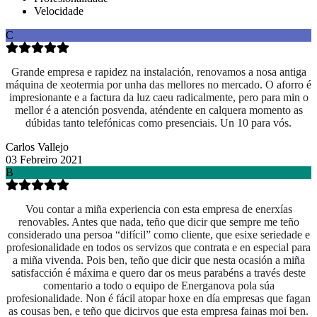
Velocidade
C
Grande empresa e rapidez na instalación, renovamos a nosa antiga
máquina de xeotermia por unha das mellores no mercado. O aforro é
impresionante e a factura da luz caeu radicalmente, pero para min o
mellor é a atención posvenda, aténdente en calquera momento as
dúbidas tanto telefónicas como presenciais. Un 10 para vós.
Carlos Vallejo
03 Febreiro 2021
B
Vou contar a miña experiencia con esta empresa de enerxías
renovables. Antes que nada, teño que dicir que sempre me teño
considerado una persoa “difícil” como cliente, que esixe seriedade e
profesionalidade en todos os servizos que contrata e en especial para
a miña vivenda. Pois ben, teño que dicir que nesta ocasión a miña
satisfacción é máxima e quero dar os meus parabéns a través deste
comentario a todo o equipo de Energanova pola súa
profesionalidade. Non é fácil atopar hoxe en día empresas que fagan
as cousas ben, e teño que dicirvos que esta empresa fainas moi ben.