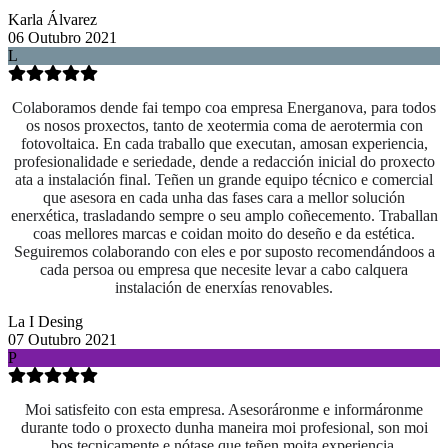
Karla Álvarez
06 Outubro 2021
L
Colaboramos dende fai tempo coa empresa Energanova, para todos
os nosos proxectos, tanto de xeotermia coma de aerotermia con
fotovoltaica. En cada traballo que executan, amosan experiencia,
profesionalidade e seriedade, dende a redacción inicial do proxecto
ata a instalación final. Teñen un grande equipo técnico e comercial
que asesora en cada unha das fases cara a mellor solución
enerxética, trasladando sempre o seu amplo coñecemento. Traballan
coas mellores marcas e coidan moito do deseño e da estética.
Seguiremos colaborando con eles e por suposto recomendándoos a
cada persoa ou empresa que necesite levar a cabo calquera
instalación de enerxías renovables.
La I Desing
07 Outubro 2021
P
Moi satisfeito con esta empresa. Asesoráronme e informáronme
durante todo o proxecto dunha maneira moi profesional, son moi
bos tecnicamente e nótase que teñen moita experiencia.