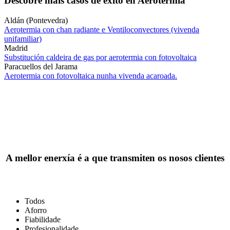
Descobre máis casos de éxito en Aerotermia
Aldán (Pontevedra)
Aerotermia con chan radiante e Ventiloconvectores (vivenda
unifamiliar)
Madrid
Substitución caldeira de gas por aerotermia con fotovoltaica
Paracuellos del Jarama
Aerotermia con fotovoltaica nunha vivenda acaroada.
A mellor enerxía é a que transmiten os nosos clientes
Todos
Aforro
Fiabilidade
Profesionalidade