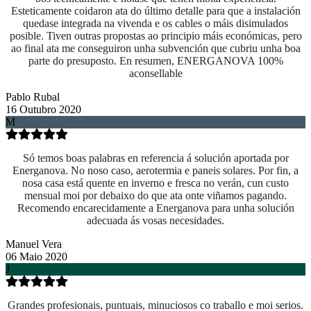
Esteticamente coidaron ata do último detalle para que a instalación
quedase integrada na vivenda e os cables o máis disimulados
posible. Tiven outras propostas ao principio máis económicas, pero
ao final ata me conseguiron unha subvención que cubriu unha boa
parte do presuposto. En resumen, ENERGANOVA 100%
aconsellable
Pablo Rubal
16 Outubro 2020
M
Só temos boas palabras en referencia á solución aportada por
Energanova. No noso caso, aerotermia e paneis solares. Por fin, a
nosa casa está quente en inverno e fresca no verán, cun custo
mensual moi por debaixo do que ata onte viñamos pagando.
Recomendo encarecidamente a Energanova para unha solución
adecuada ás vosas necesidades.
Manuel Vera
06 Maio 2020
J
Grandes profesionais, puntuais, minuciosos co traballo e moi serios.