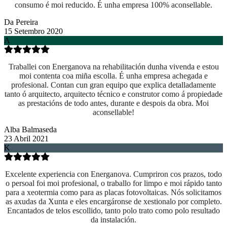
consumo é moi reducido. É unha empresa 100% aconsellable.
Da Pereira
15 Setembro 2020
A
Traballei con Energanova na rehabilitación dunha vivenda e estou
moi contenta coa miña escolla. É unha empresa achegada e
profesional. Contan cun gran equipo que explica detalladamente
tanto ó arquitecto, arquitecto técnico e construtor como á propiedade
as prestacións de todo antes, durante e despois da obra. Moi
aconsellable!
Alba Balmaseda
23 Abril 2021
K
Excelente experiencia con Energanova. Cumpriron cos prazos, todo
o persoal foi moi profesional, o traballo for limpo e moi rápido tanto
para a xeotermia como para as placas fotovoltaicas. Nós solicitamos
as axudas da Xunta e eles encargáronse de xestionalo por completo.
Encantados de telos escollido, tanto polo trato como polo resultado
da instalación.