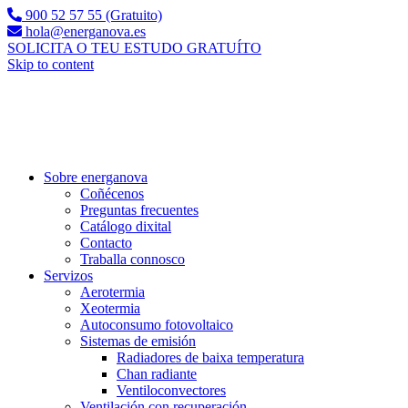
900 52 57 55 (Gratuito)
hola@energanova.es
SOLICITA O TEU ESTUDO GRATUÍTO
Skip to content
Sobre energanova
Coñécenos
Preguntas frecuentes
Catálogo dixital
Contacto
Traballa connosco
Servizos
Aerotermia
Xeotermia
Autoconsumo fotovoltaico
Sistemas de emisión
Radiadores de baixa temperatura
Chan radiante
Ventiloconvectores
Ventilación con recuperación