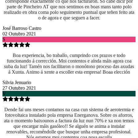
corresponde exactamente co que nos facturaron. Só cabe dicir por
parte de Pincheiro AT que nos sentimos en boas mans tanto polo
realizado en obra coma
polo seguimento puntual que teñen feito ata
o de agora e que seguen a facer.
José Barroso Castro
02 Outubro 2021
S
Boa experiencia, bo traballo, cumprindo cos prazos e todo
funcionando á corrección. Moi contentos e aínda máis agora coa
suba da luz! Tamén nos facilitaron o monótono proceso das axudas
á Xunta. Animo á xente a escoller esta empresa! Boaa elección
Silvia Jenuario
27 Outubro 2021
V
Dende fai uns meses contamos na casa cun sistema de aerotermia e
fotovoltaica instalado pola empresa Energanova. Sobre os aforros,
ata o momento baixounos a factura da luz nun 70% e xa non temos
que encargar máis gasóleo!! Se alguén se anima a instalar
renovables, recoméndolle que busque unha empresa profesional.
Nós estamos moi contentos coa nosa escolla