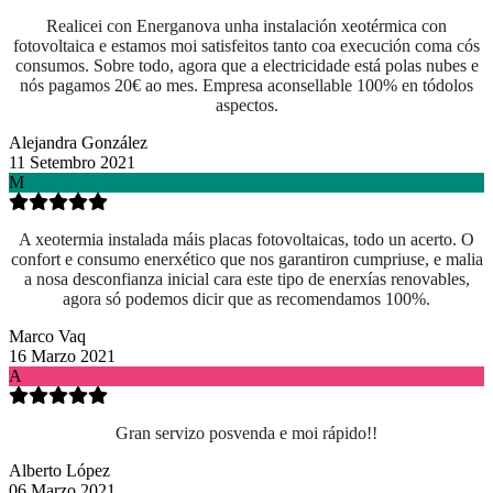
Realicei con Energanova unha instalación xeotérmica con
fotovoltaica e estamos moi satisfeitos tanto coa execución coma cós
consumos. Sobre todo, agora que a electricidade está polas nubes e
nós pagamos 20€ ao mes. Empresa aconsellable 100% en tódolos
aspectos.
Alejandra González
11 Setembro 2021
M
A xeotermia instalada máis placas fotovoltaicas, todo un acerto. O
confort e consumo enerxético que nos garantiron cumpriuse, e malia
a nosa desconfianza inicial cara este tipo de enerxías renovables,
agora só podemos dicir que as recomendamos 100%.
Marco Vaq
16 Marzo 2021
A
Gran servizo posvenda e moi rápido!!
Alberto López
06 Marzo 2021