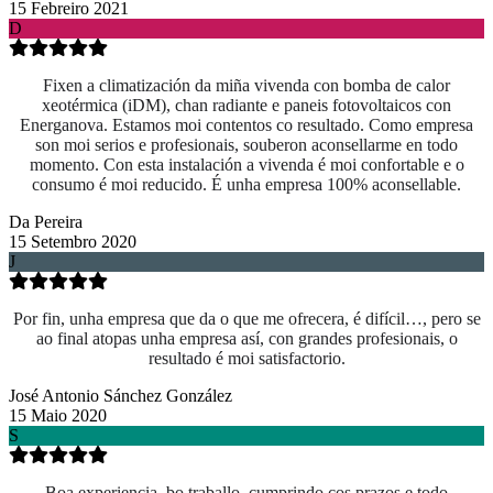
15 Febreiro 2021
D
Fixen a climatización da miña vivenda con bomba de calor
xeotérmica (iDM), chan radiante e paneis fotovoltaicos con
Energanova. Estamos moi contentos co resultado. Como empresa
son moi serios e profesionais, souberon aconsellarme en todo
momento. Con esta instalación a vivenda é moi confortable e o
consumo é moi reducido. É unha empresa 100% aconsellable.
Da Pereira
15 Setembro 2020
J
Por fin, unha empresa que da o que me ofrecera, é difícil…, pero se
ao final atopas unha empresa así, con grandes profesionais, o
resultado é moi satisfactorio.
José Antonio Sánchez González
15 Maio 2020
S
Boa experiencia, bo traballo, cumprindo cos prazos e todo