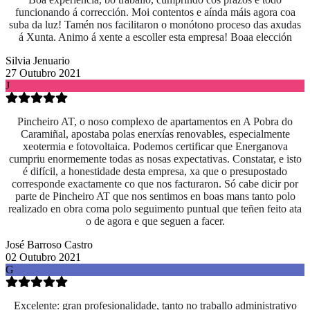
funcionando á corrección. Moi contentos e aínda máis agora coa
suba da luz! Tamén nos facilitaron o monótono proceso das axudas
á Xunta. Animo á xente a escoller esta empresa! Boaa elección
Silvia Jenuario
27 Outubro 2021
J
Pincheiro AT, o noso complexo de apartamentos en A Pobra do
Caramiñal, apostaba polas enerxías renovables, especialmente
xeotermia e fotovoltaica. Podemos certificar que Energanova
cumpriu enormemente todas as nosas expectativas. Constatar, e isto
é difícil, a honestidade desta empresa, xa que o presupostado
corresponde exactamente co que nos facturaron. Só cabe dicir por
parte de Pincheiro AT que nos sentimos en boas mans tanto polo
realizado en obra coma
polo seguimento puntual que teñen feito ata
o de agora e que seguen a facer.
José Barroso Castro
02 Outubro 2021
G
Excelente: gran profesionalidade, tanto no traballo administrativo