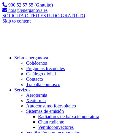
900 52 57 55 (Gratuito)
hola@energanova.es
SOLICITA O TEU ESTUDO GRATUÍTO
Skip to content
Sobre energanova
Coñécenos
Preguntas frecuentes
Catálogo dixital
Contacto
Traballa connosco
Servizos
Aerotermia
Xeotermia
Autoconsumo fotovoltaico
Sistemas de emisión
Radiadores de baixa temperatura
Chan radiante
Ventiloconvectores
Ventilación con recuperación