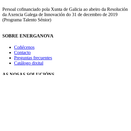
Persoal cofinanciado pola Xunta de Galicia ao abeiro da Resolución
da Axencia Galega de Innovación do 31 de decembro de 2019
(Programa Talento Sénior)
SOBRE ENERGANOVA
Coñécenos
Contacto
Preguntas frecuentes
Catálogo dixital
AS NOSAS SOLUCIÓNS
Geotermia
Aeroter
mia
Autoconsumo fotovoltaico
Chan radiante