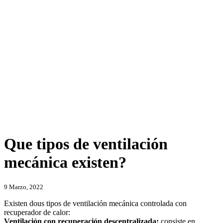
Que tipos de ventilación
mecánica existen?
Categories
9 Marzo, 2022
Existen dous tipos de ventilación mecánica controlada con
recuperador de calor:
Ventilación con recuperación descentralizada:
consiste en