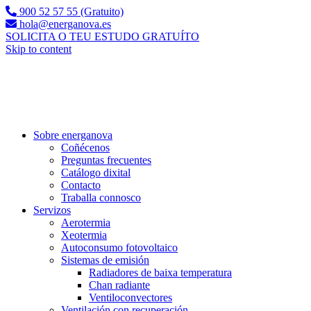
900 52 57 55 (Gratuito)
hola@energanova.es
SOLICITA O TEU ESTUDO GRATUÍTO
Skip to content
Sobre energanova
Coñécenos
Preguntas frecuentes
Catálogo dixital
Contacto
Traballa connosco
Servizos
Aerotermia
Xeotermia
Autoconsumo fotovoltaico
Sistemas de emisión
Radiadores de baixa temperatura
Chan radiante
Ventiloconvectores
Ventilación con recuperación