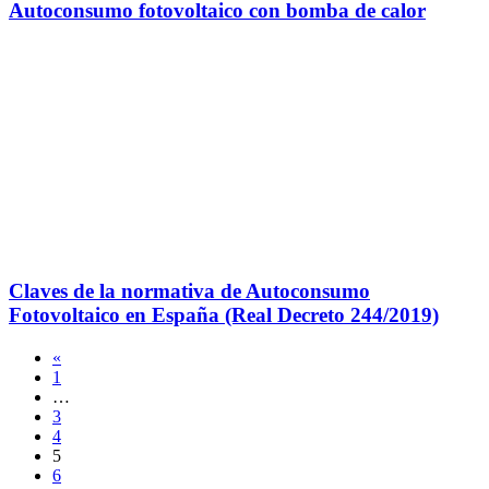
Autoconsumo fotovoltaico con bomba de calor
Claves de la normativa de Autoconsumo
Fotovoltaico en España (Real Decreto 244/2019)
Posts
«
1
navigation
…
3
4
5
6